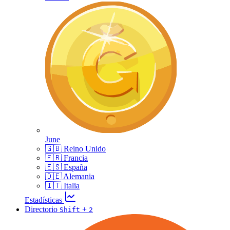
June
🇬🇧 Reino Unido
🇫🇷 Francia
🇪🇸 España
🇩🇪 Alemania
🇮🇹 Italia
Estadísticas
Directorio
+
Shift
2