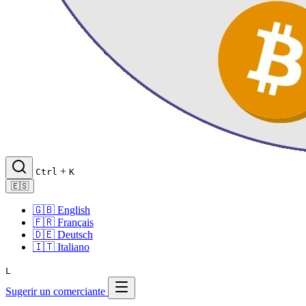
+
Ctrl
K
🇪🇸
🇬🇧
English
🇫🇷
Français
🇩🇪
Deutsch
🇮🇹
Italiano
L
Sugerir un comerciante