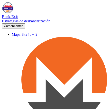
Bank-Exit
Estrategias de desbancarización
Comerciantes
Mapa
+
Shift
1