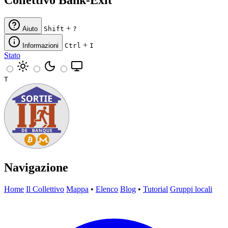
Collettivo Bank-Exit
+
Aiuto
Shift
?
+
Informazioni
Ctrl
I
Stato
T
Navigazione
Home
Il Collettivo
Mappa
•
Elenco
Blog
•
Tutorial
Gruppi locali