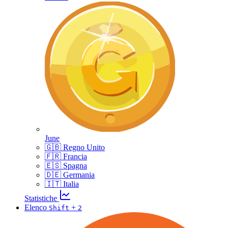
June
🇬🇧 Regno Unito
🇫🇷 Francia
🇪🇸 Spagna
🇩🇪 Germania
🇮🇹 Italia
Statistiche
Elenco
+
Shift
2