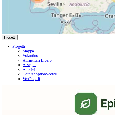
Progetti
Progetti
Mappa
Volantino
Alimentari Libero
Assegni
Adesivi
CoinAdoptionScore®
VoxPopuli