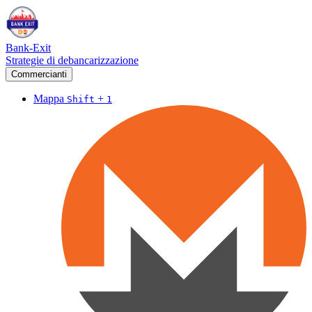
Bank-Exit
Strategie di debancarizzazione
Commercianti
Mappa
+
Shift
1