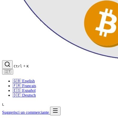
+
Ctrl
K
🇮🇹
🇬🇧
English
🇫🇷
Français
🇪🇸
Español
🇩🇪
Deutsch
L
Suggerisci un commerciante