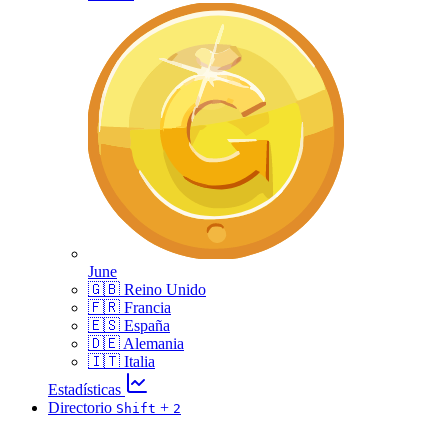
June
🇬🇧 Reino Unido
🇫🇷 Francia
🇪🇸 España
🇩🇪 Alemania
🇮🇹 Italia
Estadísticas
Directorio
+
Shift
2