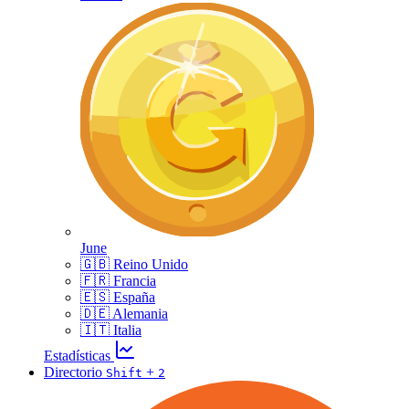
June
🇬🇧 Reino Unido
🇫🇷 Francia
🇪🇸 España
🇩🇪 Alemania
🇮🇹 Italia
Estadísticas
Directorio
+
Shift
2