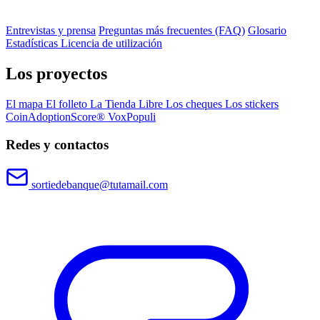
Entrevistas y prensa
Preguntas más frecuentes (FAQ)
Glosario
Estadísticas
Licencia de utilización
Los proyectos
El mapa
El folleto
La Tienda Libre
Los cheques
Los stickers
CoinAdoptionScore®
VoxPopuli
Redes y contactos
sortiedebanque@tutamail.com