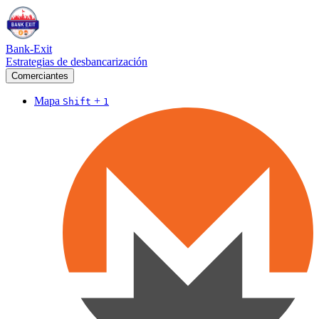
Bank-Exit
Estrategias de desbancarización
Comerciantes
Mapa
+
Shift
1