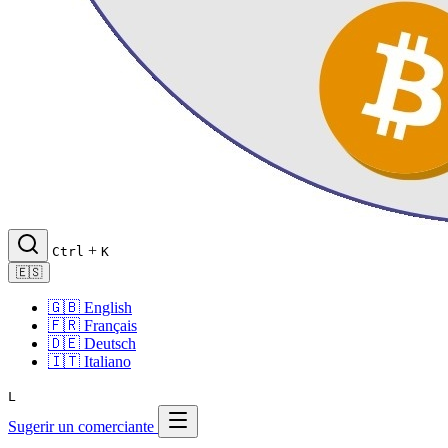
+
Ctrl
K
🇪🇸
🇬🇧
English
🇫🇷
Français
🇩🇪
Deutsch
🇮🇹
Italiano
L
Sugerir un comerciante