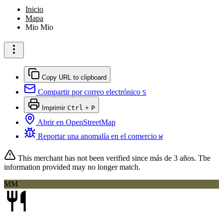
Inicio
Mapa
Mio Mio
Copy URL to clipboard
Compartir por correo electrónico
S
Imprimir
Ctrl
+
P
Abrir en OpenStreetMap
Reportar una anomalía en el comercio
W
This merchant has not been verified since
más de 3 años
. The
information provided may no longer match.
MM