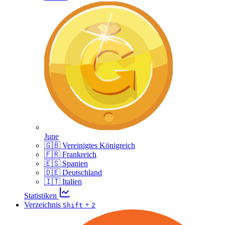
June
🇬🇧 Vereinigtes Königreich
🇫🇷 Frankreich
🇪🇸 Spanien
🇩🇪 Deutschland
🇮🇹 Italien
Statistiken
Verzeichnis
+
Shift
2