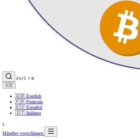
+
Ctrl
K
🇩🇪
🇬🇧
English
🇫🇷
Français
🇪🇸
Español
🇮🇹
Italiano
L
Händler vorschlagen