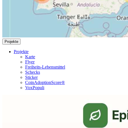
Projekte
Projekte
Karte
Flyer
Freiheits-Lebensmittel
Schecks
Sticker
CoinAdoptionScore®
VoxPopuli