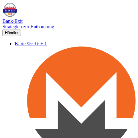
Bank-Exit
Strategien zur Entbankung
Händler
Karte
+
Shift
1