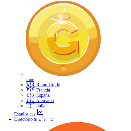
June
🇬🇧 Reino Unido
🇫🇷 Francia
🇪🇸 España
🇩🇪 Alemania
🇮🇹 Italia
Estadísticas
Directorio
+
Shift
2