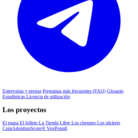
Entrevistas y prensa
Preguntas más frecuentes (FAQ)
Glosario
Estadísticas
Licencia de utilización
Los proyectos
El mapa
El folleto
La Tienda Libre
Los cheques
Los stickers
CoinAdoptionScore®
VoxPopuli