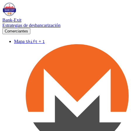
Bank-Exit
Estrategias de desbancarización
Comerciantes
Mapa
+
Shift
1