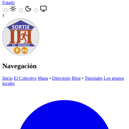
Estado
T
Navegación
Inicio
El Colectivo
Mapa
•
Directorio
Blog
•
Tutoriales
Los grupos
locales