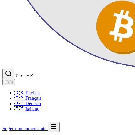
+
Ctrl
K
🇪🇸
🇬🇧
English
🇫🇷
Français
🇩🇪
Deutsch
🇮🇹
Italiano
L
Sugerir un comerciante