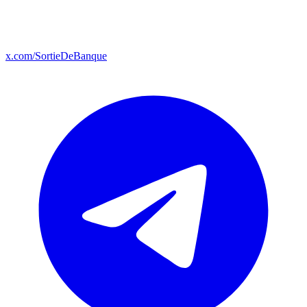
x.com/SortieDeBanque