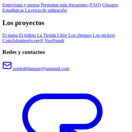
Entrevistas y prensa
Preguntas más frecuentes (FAQ)
Glosario
Estadísticas
Licencia de utilización
Los proyectos
El mapa
El folleto
La Tienda Libre
Los cheques
Los stickers
CoinAdoptionScore®
VoxPopuli
Redes y contactos
sortiedebanque@tutamail.com