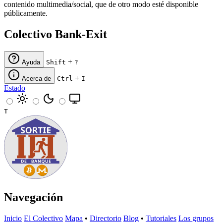
contenido multimedia/social, que de otro modo esté disponible
públicamente.
Colectivo Bank-Exit
+
Ayuda
Shift
?
+
Acerca de
Ctrl
I
Estado
T
Navegación
Inicio
El Colectivo
Mapa
•
Directorio
Blog
•
Tutoriales
Los grupos