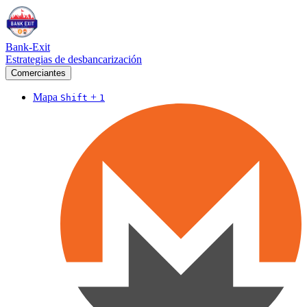
Bank-Exit
Estrategias de desbancarización
Comerciantes
Mapa
+
Shift
1