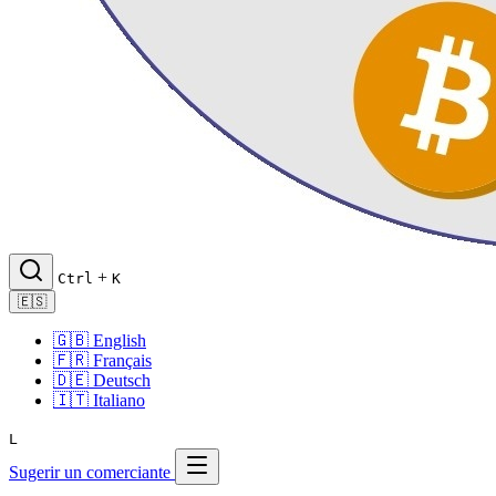
+
Ctrl
K
🇪🇸
🇬🇧
English
🇫🇷
Français
🇩🇪
Deutsch
🇮🇹
Italiano
L
Sugerir un comerciante