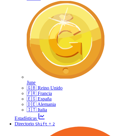
June
🇬🇧 Reino Unido
🇫🇷 Francia
🇪🇸 España
🇩🇪 Alemania
🇮🇹 Italia
Estadísticas
Directorio
+
Shift
2