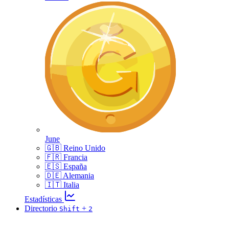
June
🇬🇧 Reino Unido
🇫🇷 Francia
🇪🇸 España
🇩🇪 Alemania
🇮🇹 Italia
Estadísticas
Directorio
+
Shift
2