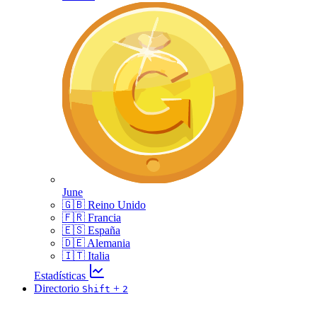
June
🇬🇧 Reino Unido
🇫🇷 Francia
🇪🇸 España
🇩🇪 Alemania
🇮🇹 Italia
Estadísticas
Directorio
+
Shift
2