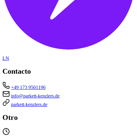
LN
Contacto
+49 173 9501196
info@parkett-kenzlers.de
parkett-kenzlers.de
Otro