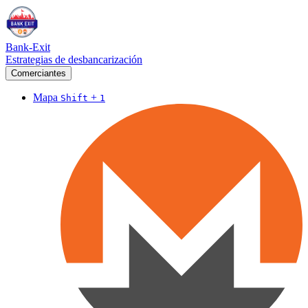
Bank-Exit
Estrategias de desbancarización
Comerciantes
Mapa
+
Shift
1