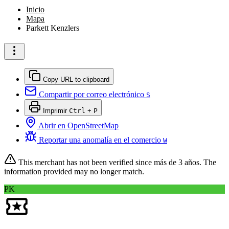
Inicio
Mapa
Parkett Kenzlers
Copy URL to clipboard
Compartir por correo electrónico
S
Imprimir
Ctrl
+
P
Abrir en OpenStreetMap
Reportar una anomalía en el comercio
W
This merchant has not been verified since
más de 3 años
. The
information provided may no longer match.
PK