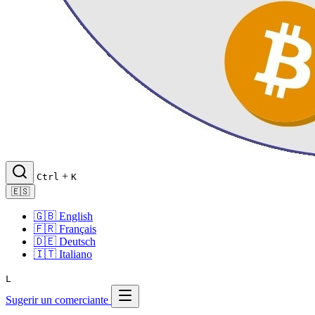
+
Ctrl
K
🇪🇸
🇬🇧
English
🇫🇷
Français
🇩🇪
Deutsch
🇮🇹
Italiano
L
Sugerir un comerciante