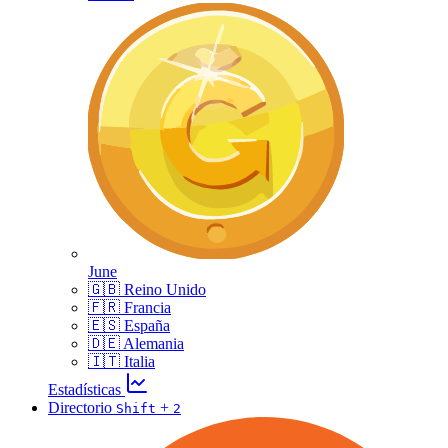
June
🇬🇧 Reino Unido
🇫🇷 Francia
🇪🇸 España
🇩🇪 Alemania
🇮🇹 Italia
Estadísticas
Directorio
+
Shift
2