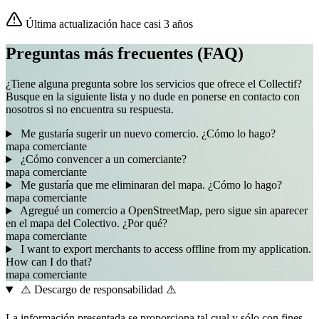
Última actualización hace casi 3 años
Preguntas más frecuentes (FAQ)
¿Tiene alguna pregunta sobre los servicios que ofrece el Collectif?
Busque en la siguiente lista y no dude en ponerse en contacto con
nosotros si no encuentra su respuesta.
Me gustaría sugerir un nuevo comercio. ¿Cómo lo hago?
mapa
comerciante
¿Cómo convencer a un comerciante?
mapa
comerciante
Me gustaría que me eliminaran del mapa. ¿Cómo lo hago?
mapa
comerciante
Agregué un comercio a OpenStreetMap, pero sigue sin aparecer
en el mapa del Colectivo. ¿Por qué?
mapa
comerciante
I want to export merchants to access offline from my application.
How can I do that?
mapa
comerciante
⚠️ Descargo de responsabilidad ⚠️
La información presentada se proporciona tal cual y sólo con fines