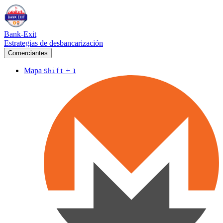
Bank-Exit
Estrategias de desbancarización
Comerciantes
Mapa
+
Shift
1