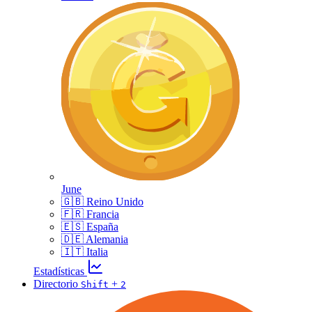
June
🇬🇧 Reino Unido
🇫🇷 Francia
🇪🇸 España
🇩🇪 Alemania
🇮🇹 Italia
Estadísticas
Directorio
+
Shift
2