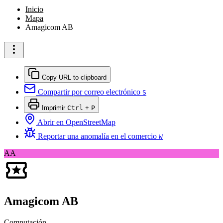
Inicio
Mapa
Amagicom AB
Copy URL to clipboard
Compartir por correo electrónico
S
Imprimir
Ctrl
+
P
Abrir en OpenStreetMap
Reportar una anomalía en el comercio
W
AA
Amagicom AB
Computación