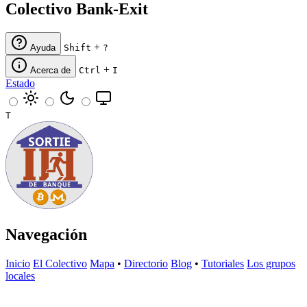
Colectivo Bank-Exit
+
Ayuda
Shift
?
+
Acerca de
Ctrl
I
Estado
T
Navegación
Inicio
El Colectivo
Mapa
•
Directorio
Blog
•
Tutoriales
Los grupos
locales