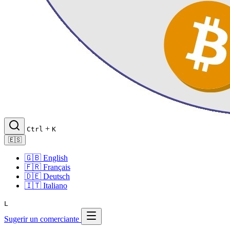
+
Ctrl
K
🇪🇸
🇬🇧
English
🇫🇷
Français
🇩🇪
Deutsch
🇮🇹
Italiano
L
Sugerir un comerciante