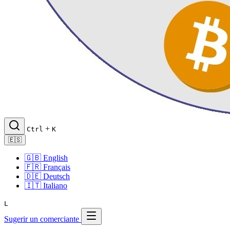
+
Ctrl
K
🇪🇸
🇬🇧
English
🇫🇷
Français
🇩🇪
Deutsch
🇮🇹
Italiano
L
Sugerir un comerciante