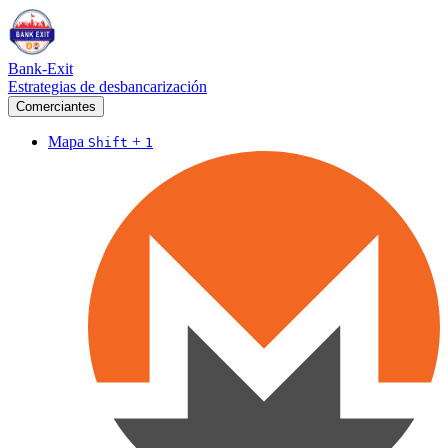
Bank-Exit
Estrategias de desbancarización
Comerciantes
Mapa
+
Shift
1