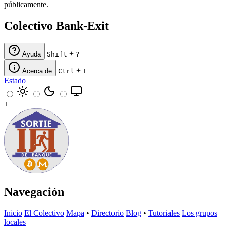
públicamente.
Colectivo Bank-Exit
+
Ayuda
Shift
?
+
Acerca de
Ctrl
I
Estado
T
Navegación
Inicio
El Colectivo
Mapa
•
Directorio
Blog
•
Tutoriales
Los grupos
locales