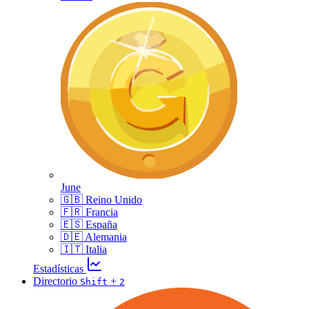
June
🇬🇧 Reino Unido
🇫🇷 Francia
🇪🇸 España
🇩🇪 Alemania
🇮🇹 Italia
Estadísticas
Directorio
+
Shift
2