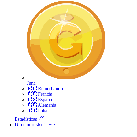
June
🇬🇧 Reino Unido
🇫🇷 Francia
🇪🇸 España
🇩🇪 Alemania
🇮🇹 Italia
Estadísticas
Directorio
+
Shift
2