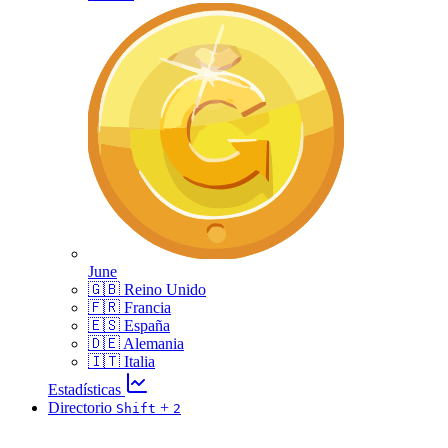
June
🇬🇧 Reino Unido
🇫🇷 Francia
🇪🇸 España
🇩🇪 Alemania
🇮🇹 Italia
Estadísticas
Directorio
+
Shift
2