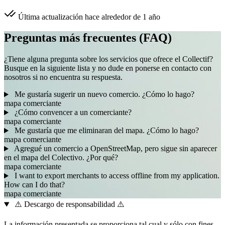
Última actualización hace alrededor de 1 año
Preguntas más frecuentes (FAQ)
¿Tiene alguna pregunta sobre los servicios que ofrece el Collectif?
Busque en la siguiente lista y no dude en ponerse en contacto con
nosotros si no encuentra su respuesta.
Me gustaría sugerir un nuevo comercio. ¿Cómo lo hago?
mapa
comerciante
¿Cómo convencer a un comerciante?
mapa
comerciante
Me gustaría que me eliminaran del mapa. ¿Cómo lo hago?
mapa
comerciante
Agregué un comercio a OpenStreetMap, pero sigue sin aparecer
en el mapa del Colectivo. ¿Por qué?
mapa
comerciante
I want to export merchants to access offline from my application.
How can I do that?
mapa
comerciante
⚠️ Descargo de responsabilidad ⚠️
La información presentada se proporciona tal cual y sólo con fines