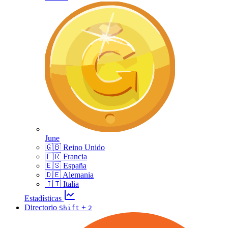
June
🇬🇧 Reino Unido
🇫🇷 Francia
🇪🇸 España
🇩🇪 Alemania
🇮🇹 Italia
Estadísticas
Directorio
+
Shift
2