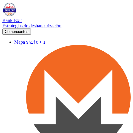
Bank-Exit
Estrategias de desbancarización
Comerciantes
Mapa
+
Shift
1