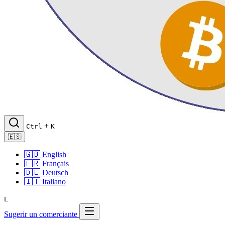
+
Ctrl
K
🇪🇸
🇬🇧
English
🇫🇷
Français
🇩🇪
Deutsch
🇮🇹
Italiano
L
Sugerir un comerciante