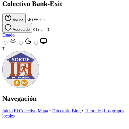
Colectivo Bank-Exit
+
Ayuda
Shift
?
+
Acerca de
Ctrl
I
Estado
T
Navegación
Inicio
El Colectivo
Mapa
•
Directorio
Blog
•
Tutoriales
Los grupos
locales