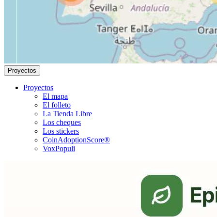
Proyectos
Proyectos
El mapa
El folleto
La Tienda Libre
Los cheques
Los stickers
CoinAdoptionScore®
VoxPopuli