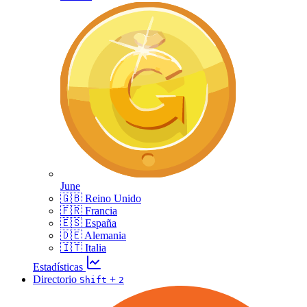
June
🇬🇧 Reino Unido
🇫🇷 Francia
🇪🇸 España
🇩🇪 Alemania
🇮🇹 Italia
Estadísticas
Directorio
+
Shift
2