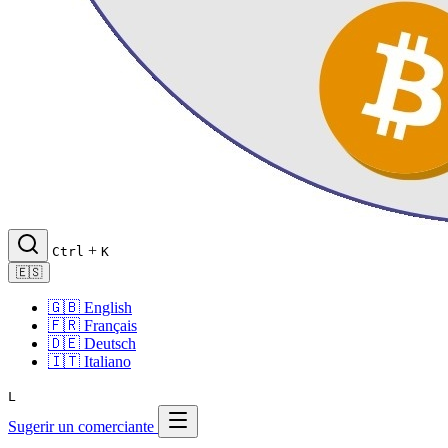
+
Ctrl
K
🇪🇸
🇬🇧
English
🇫🇷
Français
🇩🇪
Deutsch
🇮🇹
Italiano
L
Sugerir un comerciante