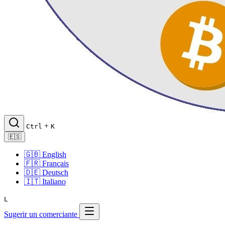
+
Ctrl
K
🇪🇸
🇬🇧
English
🇫🇷
Français
🇩🇪
Deutsch
🇮🇹
Italiano
L
Sugerir un comerciante