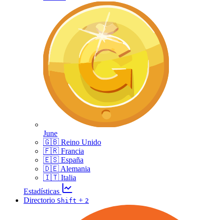
June
🇬🇧 Reino Unido
🇫🇷 Francia
🇪🇸 España
🇩🇪 Alemania
🇮🇹 Italia
Estadísticas
Directorio
+
Shift
2