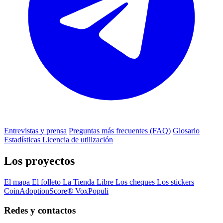
Entrevistas y prensa
Preguntas más frecuentes (FAQ)
Glosario
Estadísticas
Licencia de utilización
Los proyectos
El mapa
El folleto
La Tienda Libre
Los cheques
Los stickers
CoinAdoptionScore®
VoxPopuli
Redes y contactos