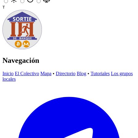
T
Navegación
Inicio
El Colectivo
Mapa
•
Directorio
Blog
•
Tutoriales
Los grupos
locales