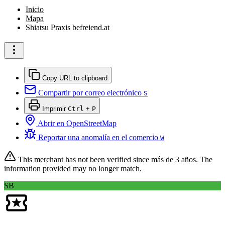
Inicio
Mapa
Shiatsu Praxis befreiend.at
Copy URL to clipboard
Compartir por correo electrónico
S
Imprimir
Ctrl
+
P
Abrir en OpenStreetMap
Reportar una anomalía en el comercio
W
This merchant has not been verified since
más de 3 años
. The
information provided may no longer match.
SB