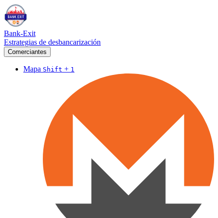
Bank-Exit
Estrategias de desbancarización
Comerciantes
Mapa
+
Shift
1