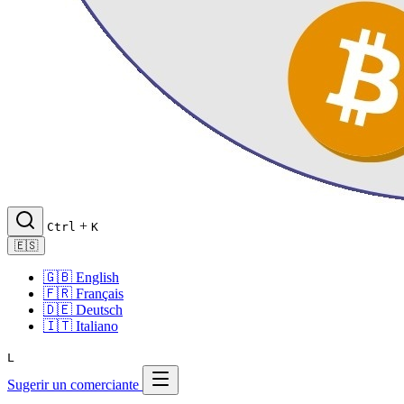
+
Ctrl
K
🇪🇸
🇬🇧
English
🇫🇷
Français
🇩🇪
Deutsch
🇮🇹
Italiano
L
Sugerir un comerciante