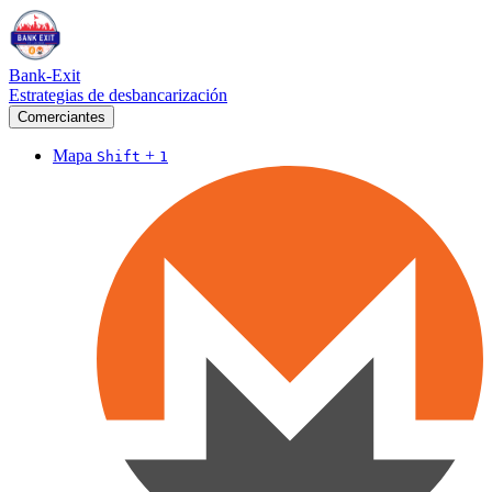
Bank-Exit
Estrategias de desbancarización
Comerciantes
Mapa
+
Shift
1