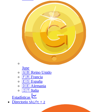
June
🇬🇧 Reino Unido
🇫🇷 Francia
🇪🇸 España
🇩🇪 Alemania
🇮🇹 Italia
Estadísticas
Directorio
+
Shift
2