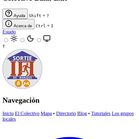
+
Ayuda
Shift
?
+
Acerca de
Ctrl
I
Estado
T
Navegación
Inicio
El Colectivo
Mapa
•
Directorio
Blog
•
Tutoriales
Los grupos
locales