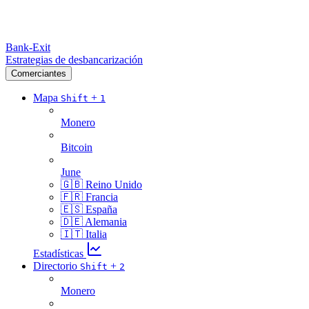
Bank-Exit
Estrategias de desbancarización
Comerciantes
Mapa
+
Shift
1
Monero
Bitcoin
June
🇬🇧 Reino Unido
🇫🇷 Francia
🇪🇸 España
🇩🇪 Alemania
🇮🇹 Italia
Estadísticas
Directorio
+
Shift
2
Monero