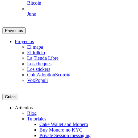
Bitcoin
June
Proyectos
Proyectos
El mapa
El folleto
La Tienda Libre
Los cheques
Los stickers
CoinAdoptionScore®
VoxPopuli
Guías
Artículos
Blog
Tutoriales
Cake Wallet and Monero
Buy Monero no KYC
Private Session messaging