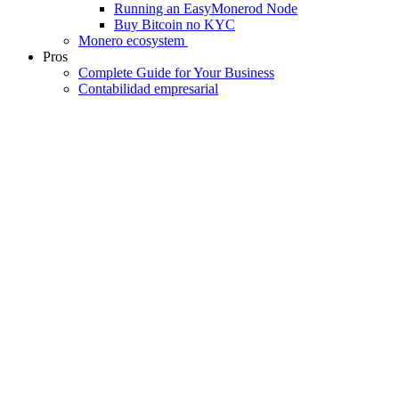
Running an EasyMonerod Node
Buy Bitcoin no KYC
Monero ecosystem
Pros
Complete Guide for Your Business
Contabilidad empresarial
Acerca de
El Colectivo
El Colectivo
Los grupos locales