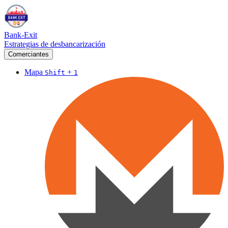
Bank-Exit
Estrategias de desbancarización
Comerciantes
Mapa
+
Shift
1