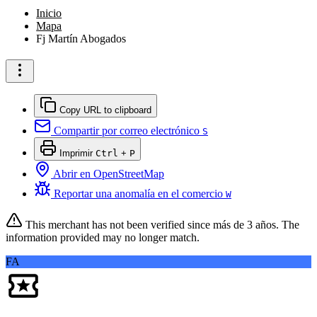
Inicio
Mapa
Fj Martín Abogados
Copy URL to clipboard
Compartir por correo electrónico
S
Imprimir
Ctrl
+
P
Abrir en OpenStreetMap
Reportar una anomalía en el comercio
W
This merchant has not been verified since
más de 3 años
. The
information provided may no longer match.
FA