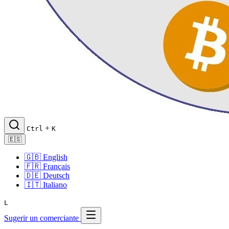
+
Ctrl
K
🇪🇸
🇬🇧
English
🇫🇷
Français
🇩🇪
Deutsch
🇮🇹
Italiano
L
Sugerir un comerciante