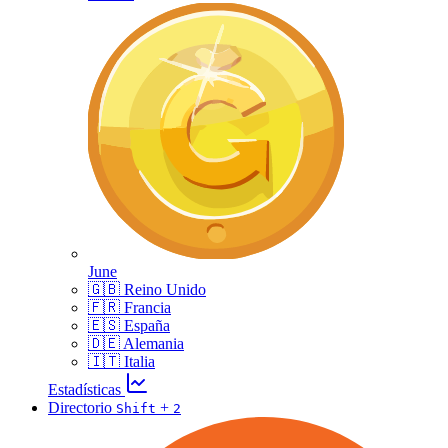
June
🇬🇧 Reino Unido
🇫🇷 Francia
🇪🇸 España
🇩🇪 Alemania
🇮🇹 Italia
Estadísticas
Directorio
+
Shift
2