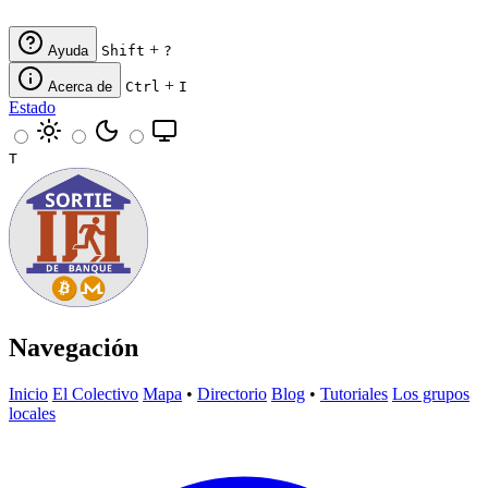
+
Ayuda
Shift
?
+
Acerca de
Ctrl
I
Estado
T
Navegación
Inicio
El Colectivo
Mapa
•
Directorio
Blog
•
Tutoriales
Los grupos
locales