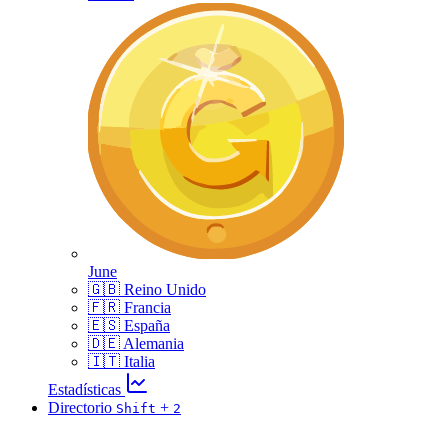
June
🇬🇧 Reino Unido
🇫🇷 Francia
🇪🇸 España
🇩🇪 Alemania
🇮🇹 Italia
Estadísticas
Directorio
+
Shift
2