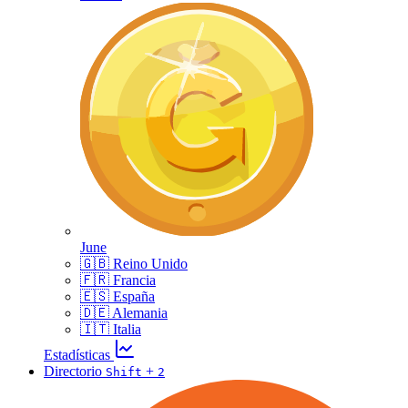
June
🇬🇧 Reino Unido
🇫🇷 Francia
🇪🇸 España
🇩🇪 Alemania
🇮🇹 Italia
Estadísticas
Directorio
+
Shift
2