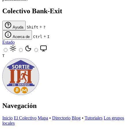
Colectivo Bank-Exit
+
Ayuda
Shift
?
+
Acerca de
Ctrl
I
Estado
T
Navegación
Inicio
El Colectivo
Mapa
•
Directorio
Blog
•
Tutoriales
Los grupos
locales