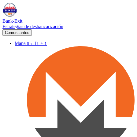
Bank-Exit
Estrategias de desbancarización
Comerciantes
Mapa
+
Shift
1