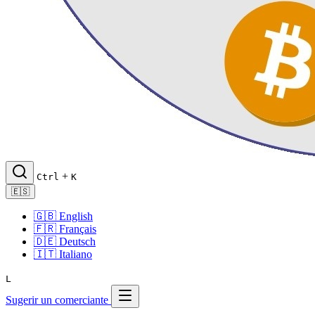
+
Ctrl
K
🇪🇸
🇬🇧
English
🇫🇷
Français
🇩🇪
Deutsch
🇮🇹
Italiano
L
Sugerir un comerciante