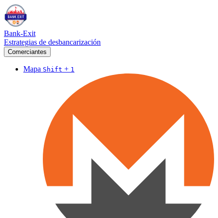
Bank-Exit
Estrategias de desbancarización
Comerciantes
Mapa
+
Shift
1