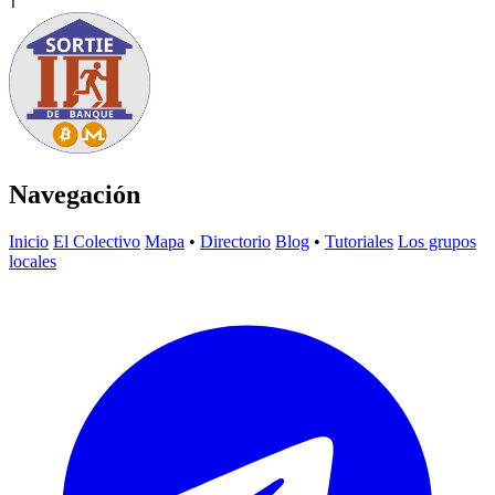
T
Navegación
Inicio
El Colectivo
Mapa
•
Directorio
Blog
•
Tutoriales
Los grupos
locales