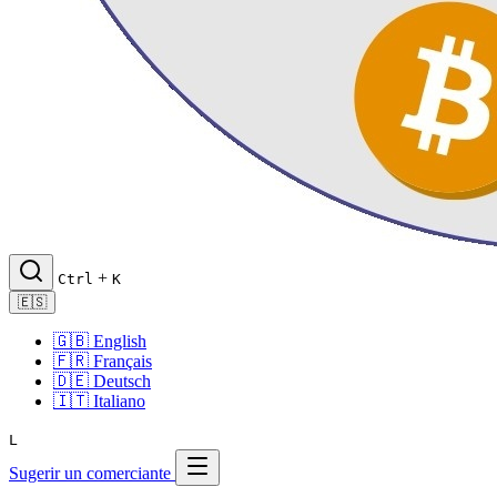
+
Ctrl
K
🇪🇸
🇬🇧
English
🇫🇷
Français
🇩🇪
Deutsch
🇮🇹
Italiano
L
Sugerir un comerciante