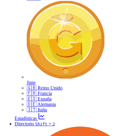
June
🇬🇧 Reino Unido
🇫🇷 Francia
🇪🇸 España
🇩🇪 Alemania
🇮🇹 Italia
Estadísticas
Directorio
+
Shift
2