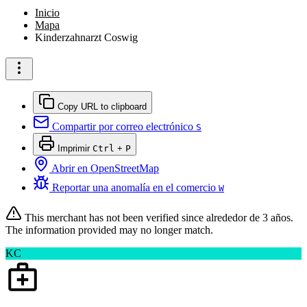
Inicio
Mapa
Kinderzahnarzt Coswig
Copy URL to clipboard
Compartir por correo electrónico
S
Imprimir
Ctrl
+
P
Abrir en OpenStreetMap
Reportar una anomalía en el comercio
W
This merchant has not been verified since
alrededor de 3 años
.
The information provided may no longer match.
KC