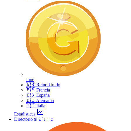
June
🇬🇧 Reino Unido
🇫🇷 Francia
🇪🇸 España
🇩🇪 Alemania
🇮🇹 Italia
Estadísticas
Directorio
+
Shift
2