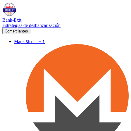
Bank-Exit
Estrategias de desbancarización
Comerciantes
Mapa
+
Shift
1