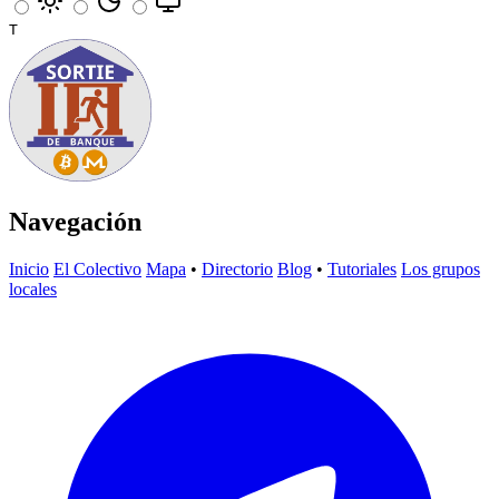
T
Navegación
Inicio
El Colectivo
Mapa
•
Directorio
Blog
•
Tutoriales
Los grupos
locales