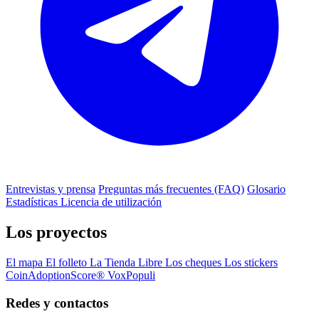
Entrevistas y prensa
Preguntas más frecuentes (FAQ)
Glosario
Estadísticas
Licencia de utilización
Los proyectos
El mapa
El folleto
La Tienda Libre
Los cheques
Los stickers
CoinAdoptionScore®
VoxPopuli
Redes y contactos