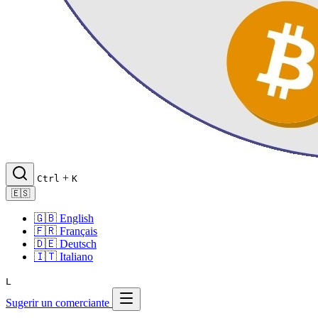
+
Ctrl
K
🇪🇸
🇬🇧
English
🇫🇷
Français
🇩🇪
Deutsch
🇮🇹
Italiano
L
Sugerir un comerciante