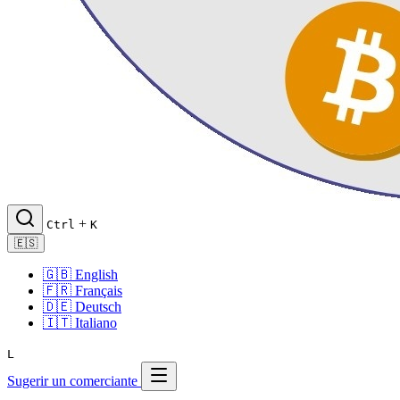
+
Ctrl
K
🇪🇸
🇬🇧
English
🇫🇷
Français
🇩🇪
Deutsch
🇮🇹
Italiano
L
Sugerir un comerciante