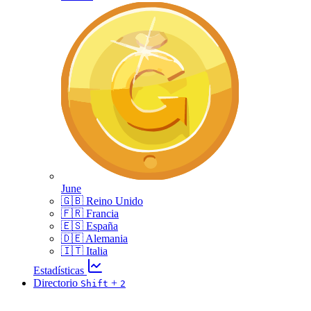
June
🇬🇧 Reino Unido
🇫🇷 Francia
🇪🇸 España
🇩🇪 Alemania
🇮🇹 Italia
Estadísticas
Directorio
+
Shift
2