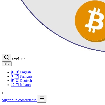
+
Ctrl
K
🇪🇸
🇬🇧
English
🇫🇷
Français
🇩🇪
Deutsch
🇮🇹
Italiano
L
Sugerir un comerciante