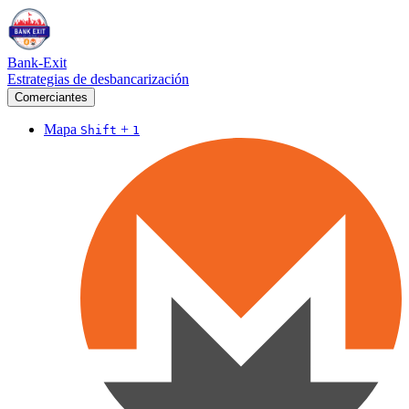
Bank-Exit
Estrategias de desbancarización
Comerciantes
Mapa
+
Shift
1