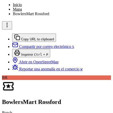
Inicio
Mapa
BowlersMart Rossford
Copy URL to clipboard
Compartir por correo electrónico
S
Imprimir
Ctrl
+
P
Abrir en OpenStreetMap
Reportar una anomalía en el comercio
W
BR
BowlersMart Rossford
Bowls