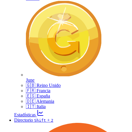
June
🇬🇧 Reino Unido
🇫🇷 Francia
🇪🇸 España
🇩🇪 Alemania
🇮🇹 Italia
Estadísticas
Directorio
+
Shift
2