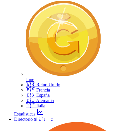
June
🇬🇧 Reino Unido
🇫🇷 Francia
🇪🇸 España
🇩🇪 Alemania
🇮🇹 Italia
Estadísticas
Directorio
+
Shift
2