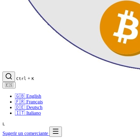
+
Ctrl
K
🇪🇸
🇬🇧
English
🇫🇷
Français
🇩🇪
Deutsch
🇮🇹
Italiano
L
Sugerir un comerciante