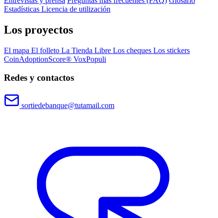
Entrevistas y prensa
Preguntas más frecuentes (FAQ)
Glosario
Estadísticas
Licencia de utilización
Los proyectos
El mapa
El folleto
La Tienda Libre
Los cheques
Los stickers
CoinAdoptionScore®
VoxPopuli
Redes y contactos
sortiedebanque@tutamail.com