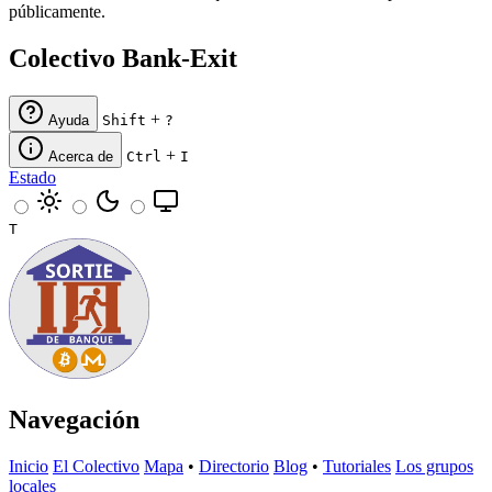
públicamente.
Colectivo Bank-Exit
+
Ayuda
Shift
?
+
Acerca de
Ctrl
I
Estado
T
Navegación
Inicio
El Colectivo
Mapa
•
Directorio
Blog
•
Tutoriales
Los grupos
locales