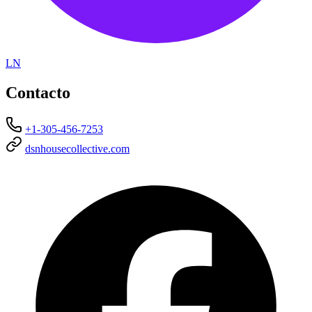
LN
Contacto
+1-305-456-7253
dsnhousecollective.com