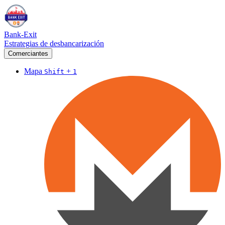
Bank-Exit
Estrategias de desbancarización
Comerciantes
Mapa
+
Shift
1