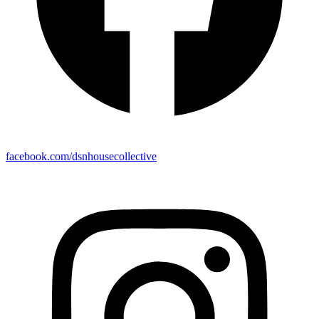
facebook.com/dsnhousecollective