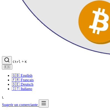
+
Ctrl
K
🇪🇸
🇬🇧
English
🇫🇷
Français
🇩🇪
Deutsch
🇮🇹
Italiano
L
Sugerir un comerciante