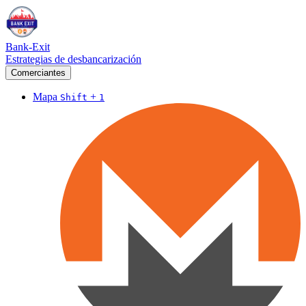
Bank-Exit
Estrategias de desbancarización
Comerciantes
Mapa
+
Shift
1