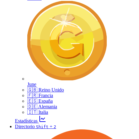
June
🇬🇧 Reino Unido
🇫🇷 Francia
🇪🇸 España
🇩🇪 Alemania
🇮🇹 Italia
Estadísticas
Directorio
+
Shift
2