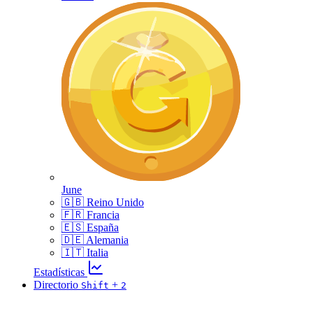
June
🇬🇧 Reino Unido
🇫🇷 Francia
🇪🇸 España
🇩🇪 Alemania
🇮🇹 Italia
Estadísticas
Directorio
+
Shift
2