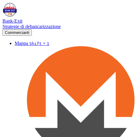
Bank-Exit
Strategie di debancarizzazione
Commercianti
Mappa
+
Shift
1