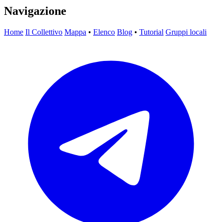
Navigazione
Home
Il Collettivo
Mappa
•
Elenco
Blog
•
Tutorial
Gruppi locali