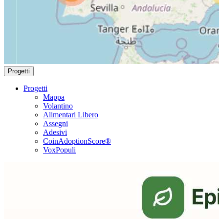
Progetti
Progetti
Mappa
Volantino
Alimentari Libero
Assegni
Adesivi
CoinAdoptionScore®
VoxPopuli