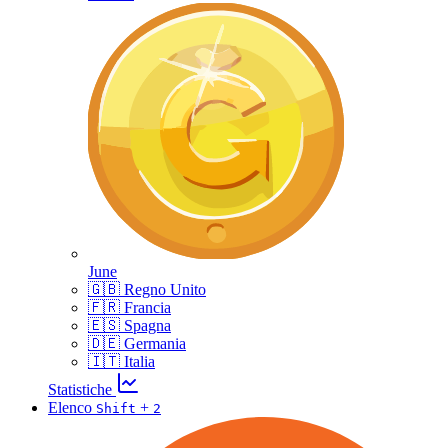
June
🇬🇧 Regno Unito
🇫🇷 Francia
🇪🇸 Spagna
🇩🇪 Germania
🇮🇹 Italia
Statistiche
Elenco
+
Shift
2