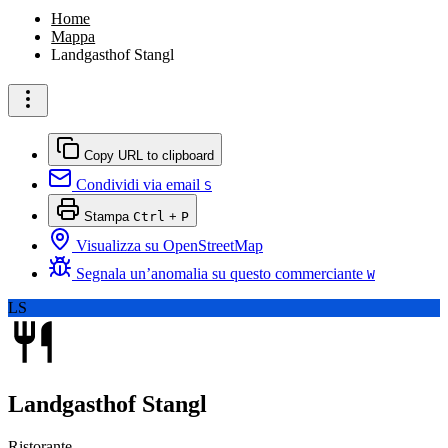
Home
Mappa
Landgasthof Stangl
Copy URL to clipboard
Condividi via email
S
Stampa
Ctrl
+
P
Visualizza su OpenStreetMap
Segnala un’anomalia su questo commerciante
W
LS
Landgasthof Stangl
Ristorante