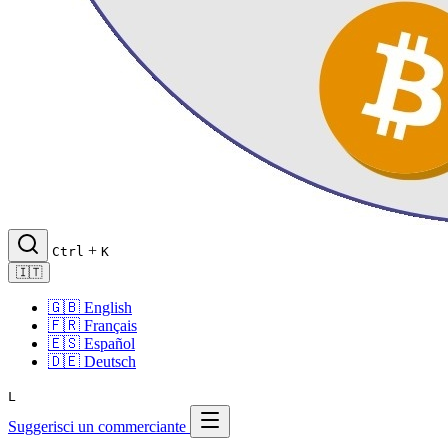
+
Ctrl
K
🇮🇹
🇬🇧
English
🇫🇷
Français
🇪🇸
Español
🇩🇪
Deutsch
L
Suggerisci un commerciante