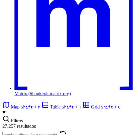
Matrix (#bankexit:matrix.org)
Map
+
Table
+
Grid
+
Shift
M
Shift
T
Shift
G
Filtros
27.257 resultados