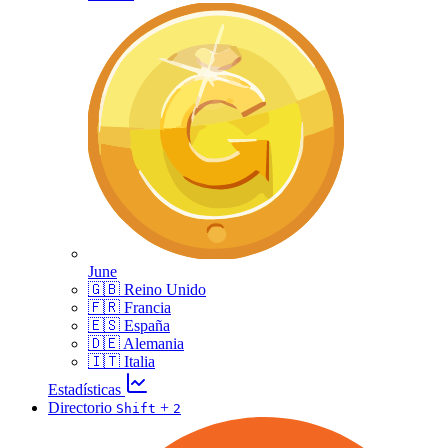
June
🇬🇧 Reino Unido
🇫🇷 Francia
🇪🇸 España
🇩🇪 Alemania
🇮🇹 Italia
Estadísticas
Directorio
+
Shift
2