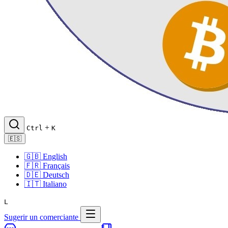
+
Ctrl
K
🇪🇸
🇬🇧
English
🇫🇷
Français
🇩🇪
Deutsch
🇮🇹
Italiano
L
Sugerir un comerciante