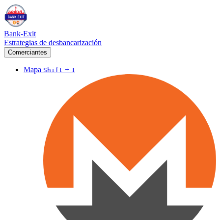
Bank-Exit
Estrategias de desbancarización
Comerciantes
Mapa
+
Shift
1