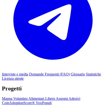
Interviste e media
Domande Frequenti (FAQ)
Glossario
Statistiche
Licenza utente
Progetti
Mappa
Volantino
Alimentari Libero
Assegni
Adesivi
CoinAdoptionScore®
VoxPopuli