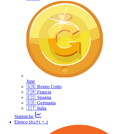
June
🇬🇧 Regno Unito
🇫🇷 Francia
🇪🇸 Spagna
🇩🇪 Germania
🇮🇹 Italia
Statistiche
Elenco
+
Shift
2