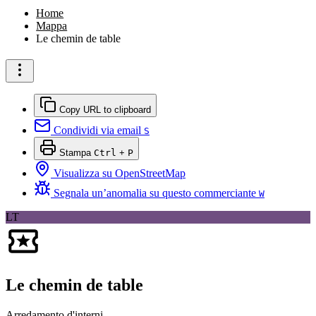
Home
Mappa
Le chemin de table
Copy URL to clipboard
Condividi via email
S
Stampa
Ctrl
+
P
Visualizza su OpenStreetMap
Segnala un’anomalia su questo commerciante
W
LT
Le chemin de table
Arredamento d'interni