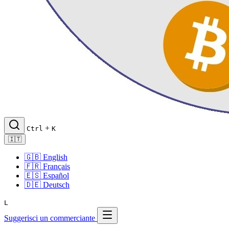
+
Ctrl
K
🇮🇹
🇬🇧
English
🇫🇷
Français
🇪🇸
Español
🇩🇪
Deutsch
L
Suggerisci un commerciante