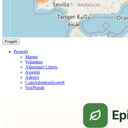
Progetti
Progetti
Mappa
Volantino
Alimentari Libero
Assegni
Adesivi
CoinAdoptionScore®
VoxPopuli