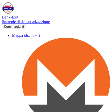
Bank-Exit
Strategie di debancarizzazione
Commercianti
Mappa
+
Shift
1