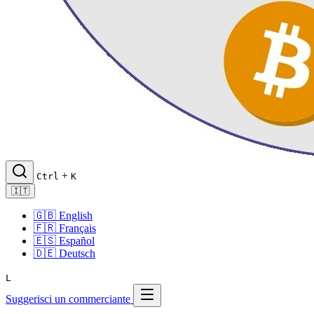
+
Ctrl
K
🇮🇹
🇬🇧
English
🇫🇷
Français
🇪🇸
Español
🇩🇪
Deutsch
L
Suggerisci un commerciante