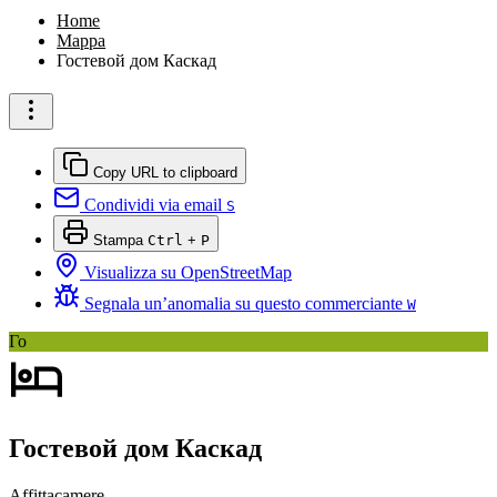
Home
Mappa
Гостевой дом Каскад
Copy URL to clipboard
Condividi via email
S
Stampa
Ctrl
+
P
Visualizza su OpenStreetMap
Segnala un’anomalia su questo commerciante
W
Го
Гостевой дом Каскад
Affittacamere