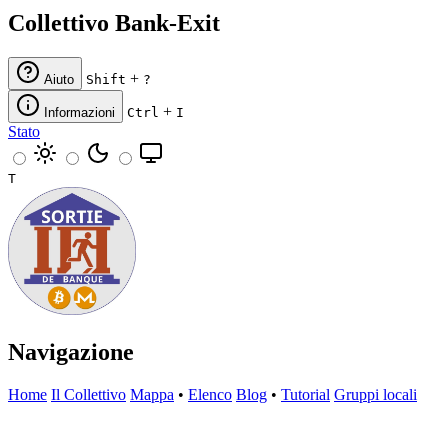
Collettivo Bank-Exit
+
Aiuto
Shift
?
+
Informazioni
Ctrl
I
Stato
T
Navigazione
Home
Il Collettivo
Mappa
•
Elenco
Blog
•
Tutorial
Gruppi locali