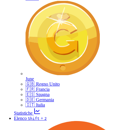
June
🇬🇧 Regno Unito
🇫🇷 Francia
🇪🇸 Spagna
🇩🇪 Germania
🇮🇹 Italia
Statistiche
Elenco
+
Shift
2