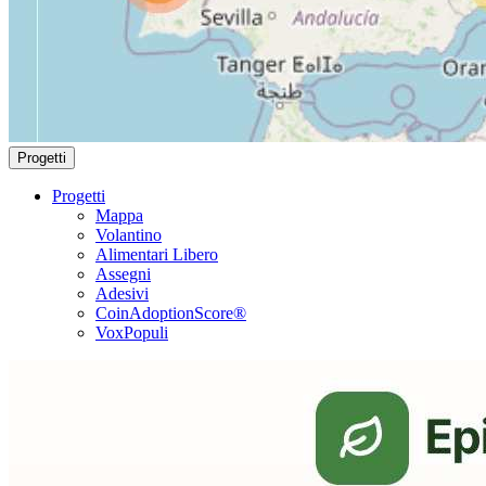
Progetti
Progetti
Mappa
Volantino
Alimentari Libero
Assegni
Adesivi
CoinAdoptionScore®
VoxPopuli