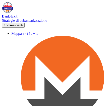
Bank-Exit
Strategie di debancarizzazione
Commercianti
Mappa
+
Shift
1