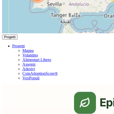
Progetti
Progetti
Mappa
Volantino
Alimentari Libero
Assegni
Adesivi
CoinAdoptionScore®
VoxPopuli