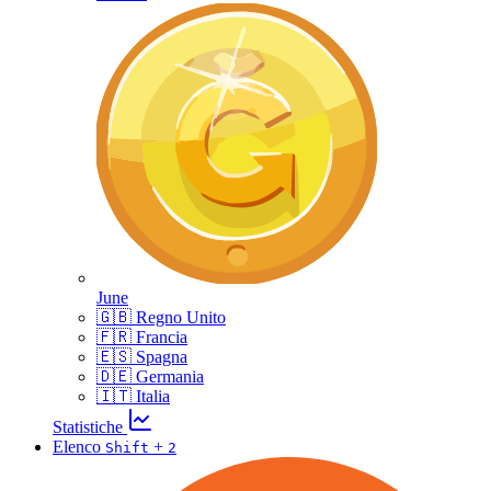
June
🇬🇧 Regno Unito
🇫🇷 Francia
🇪🇸 Spagna
🇩🇪 Germania
🇮🇹 Italia
Statistiche
Elenco
+
Shift
2