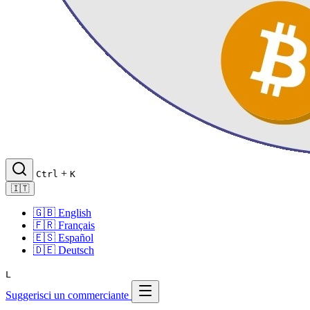
+
Ctrl
K
🇮🇹
🇬🇧
English
🇫🇷
Français
🇪🇸
Español
🇩🇪
Deutsch
L
Suggerisci un commerciante