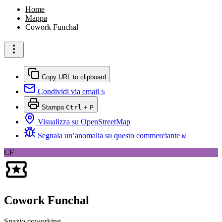
Home
Mappa
Cowork Funchal
Copy URL to clipboard
Condividi via email
S
Stampa
Ctrl
+
P
Visualizza su OpenStreetMap
Segnala un’anomalia su questo commerciante
W
CF
Cowork Funchal
Spazio coworking