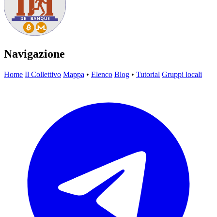
Navigazione
Home
Il Collettivo
Mappa
•
Elenco
Blog
•
Tutorial
Gruppi locali