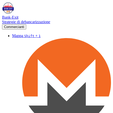
Bank-Exit
Strategie di debancarizzazione
Commercianti
Mappa
+
Shift
1