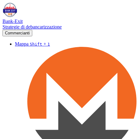
Bank-Exit
Strategie di debancarizzazione
Commercianti
Mappa
+
Shift
1