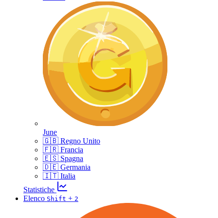
June
🇬🇧 Regno Unito
🇫🇷 Francia
🇪🇸 Spagna
🇩🇪 Germania
🇮🇹 Italia
Statistiche
Elenco
+
Shift
2