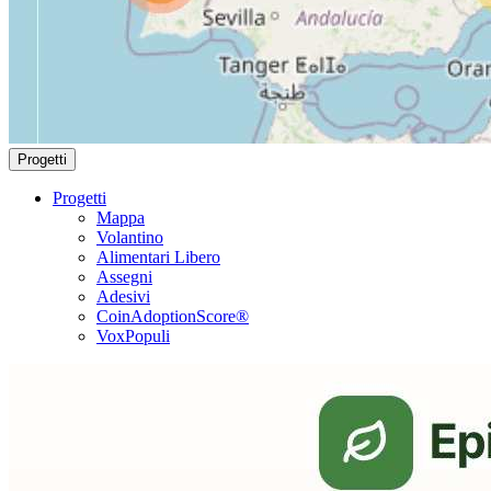
Progetti
Progetti
Mappa
Volantino
Alimentari Libero
Assegni
Adesivi
CoinAdoptionScore®
VoxPopuli