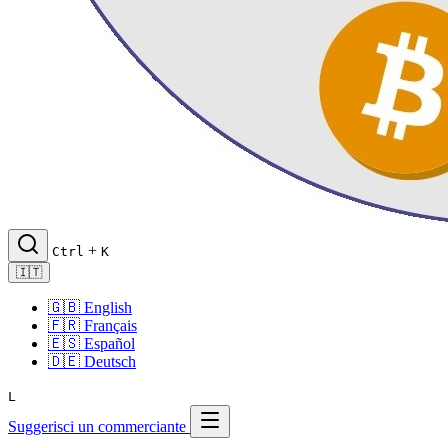
+
Ctrl
K
🇮🇹
🇬🇧
English
🇫🇷
Français
🇪🇸
Español
🇩🇪
Deutsch
L
Suggerisci un commerciante