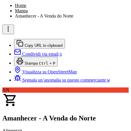
Home
Mappa
Amanhecer - A Venda do Norte
Copy URL to clipboard
Condividi via email
S
Stampa
Ctrl
+
P
Visualizza su OpenStreetMap
Segnala un’anomalia su questo commerciante
W
AN
Amanhecer - A Venda do Norte
Alimentari