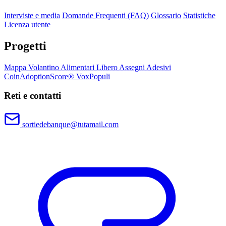
Interviste e media
Domande Frequenti (FAQ)
Glossario
Statistiche
Licenza utente
Progetti
Mappa
Volantino
Alimentari Libero
Assegni
Adesivi
CoinAdoptionScore®
VoxPopuli
Reti e contatti
sortiedebanque@tutamail.com