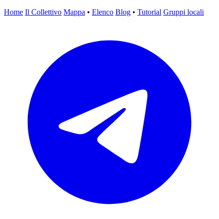
Home
Il Collettivo
Mappa
•
Elenco
Blog
•
Tutorial
Gruppi locali