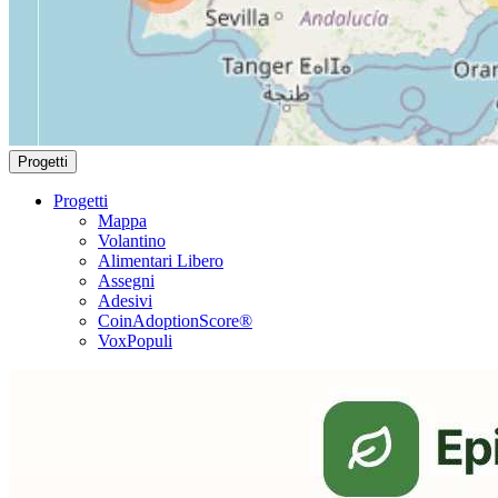
Progetti
Progetti
Mappa
Volantino
Alimentari Libero
Assegni
Adesivi
CoinAdoptionScore®
VoxPopuli