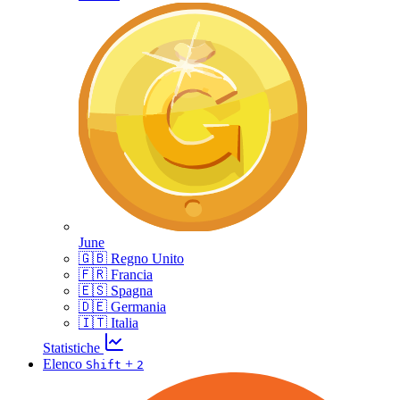
June
🇬🇧 Regno Unito
🇫🇷 Francia
🇪🇸 Spagna
🇩🇪 Germania
🇮🇹 Italia
Statistiche
Elenco
+
Shift
2