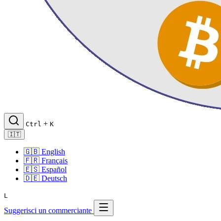
+
Ctrl
K
🇮🇹
🇬🇧
English
🇫🇷
Français
🇪🇸
Español
🇩🇪
Deutsch
L
Suggerisci un commerciante