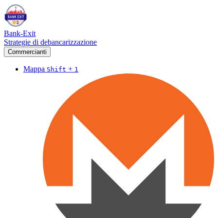
Bank-Exit
Strategie di debancarizzazione
Commercianti
Mappa
+
Shift
1