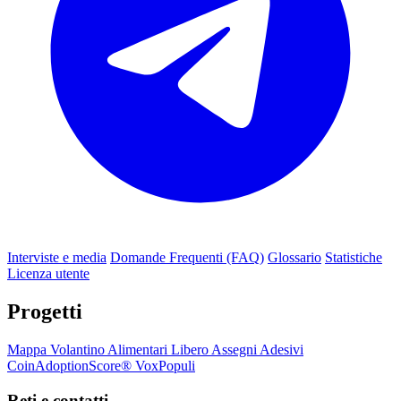
Interviste e media
Domande Frequenti (FAQ)
Glossario
Statistiche
Licenza utente
Progetti
Mappa
Volantino
Alimentari Libero
Assegni
Adesivi
CoinAdoptionScore®
VoxPopuli
Reti e contatti