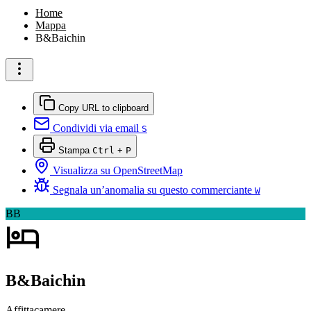
Home
Mappa
B&Baichin
Copy URL to clipboard
Condividi via email
S
Stampa
Ctrl
+
P
Visualizza su OpenStreetMap
Segnala un’anomalia su questo commerciante
W
BB
B&Baichin
Affittacamere