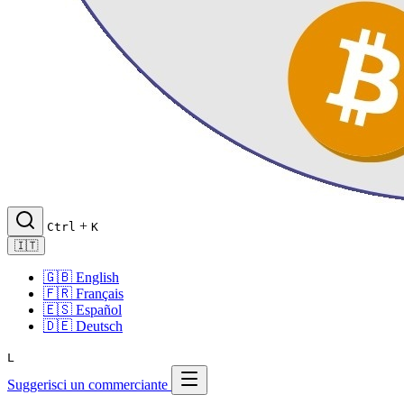
+
Ctrl
K
🇮🇹
🇬🇧
English
🇫🇷
Français
🇪🇸
Español
🇩🇪
Deutsch
L
Suggerisci un commerciante