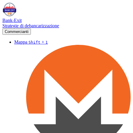
Bank-Exit
Strategie di debancarizzazione
Commercianti
Mappa
+
Shift
1