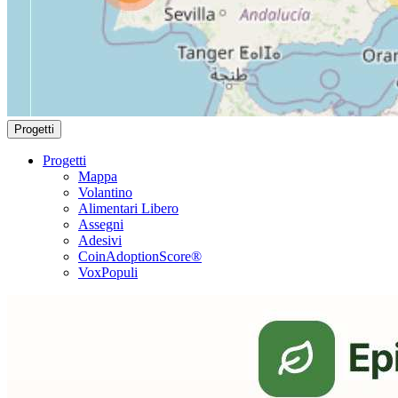
Progetti
Progetti
Mappa
Volantino
Alimentari Libero
Assegni
Adesivi
CoinAdoptionScore®
VoxPopuli