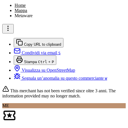
Home
Mappa
Metaware
Copy URL to clipboard
Condividi via email
S
Stampa
Ctrl
+
P
Visualizza su OpenStreetMap
Segnala un’anomalia su questo commerciante
W
This merchant has not been verified since
oltre 3 anni
. The
information provided may no longer match.
ME