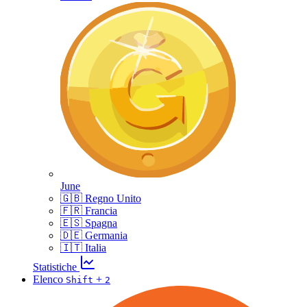
June
🇬🇧 Regno Unito
🇫🇷 Francia
🇪🇸 Spagna
🇩🇪 Germania
🇮🇹 Italia
Statistiche
Elenco
+
Shift
2