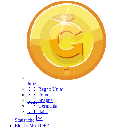
June
🇬🇧 Regno Unito
🇫🇷 Francia
🇪🇸 Spagna
🇩🇪 Germania
🇮🇹 Italia
Statistiche
Elenco
+
Shift
2