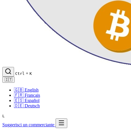
+
Ctrl
K
🇮🇹
🇬🇧
English
🇫🇷
Français
🇪🇸
Español
🇩🇪
Deutsch
L
Suggerisci un commerciante