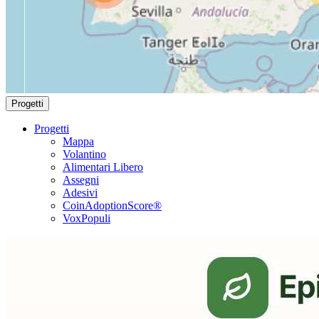
Progetti
Progetti
Mappa
Volantino
Alimentari Libero
Assegni
Adesivi
CoinAdoptionScore®
VoxPopuli