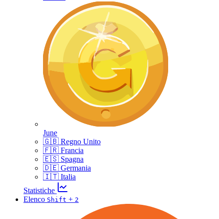
June
🇬🇧 Regno Unito
🇫🇷 Francia
🇪🇸 Spagna
🇩🇪 Germania
🇮🇹 Italia
Statistiche
Elenco
+
Shift
2