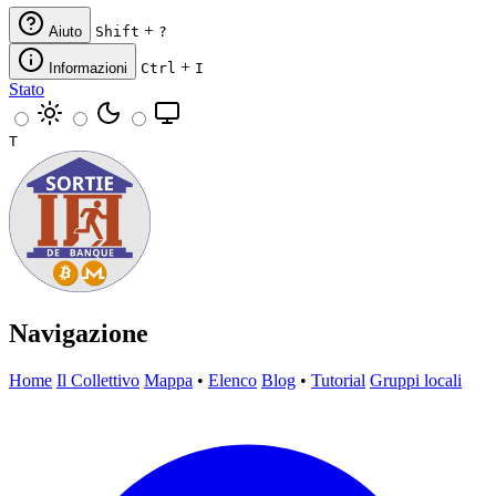
+
Aiuto
Shift
?
+
Informazioni
Ctrl
I
Stato
T
Navigazione
Home
Il Collettivo
Mappa
•
Elenco
Blog
•
Tutorial
Gruppi locali