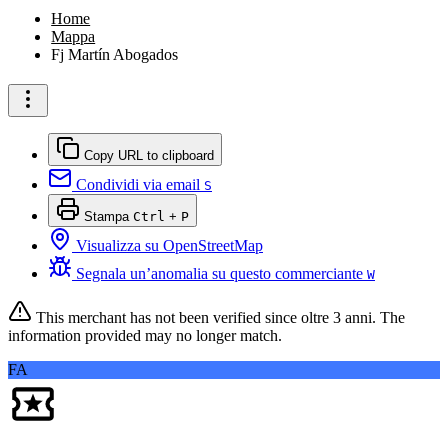
Home
Mappa
Fj Martín Abogados
Copy URL to clipboard
Condividi via email
S
Stampa
Ctrl
+
P
Visualizza su OpenStreetMap
Segnala un’anomalia su questo commerciante
W
This merchant has not been verified since
oltre 3 anni
. The
information provided may no longer match.
FA