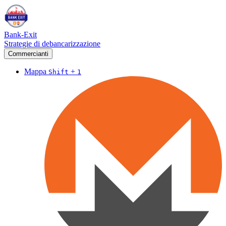
Bank-Exit
Strategie di debancarizzazione
Commercianti
Mappa
+
Shift
1