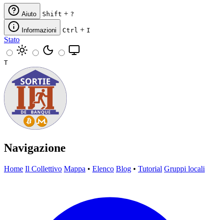
+
Aiuto
Shift
?
+
Informazioni
Ctrl
I
Stato
T
Navigazione
Home
Il Collettivo
Mappa
•
Elenco
Blog
•
Tutorial
Gruppi locali