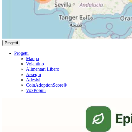
Progetti
Progetti
Mappa
Volantino
Alimentari Libero
Assegni
Adesivi
CoinAdoptionScore®
VoxPopuli