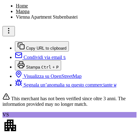
Home
Mappa
Vienna Apartment Stubenbastei
Copy URL to clipboard
Condividi via email
S
Stampa
Ctrl
+
P
Visualizza su OpenStreetMap
Segnala un’anomalia su questo commerciante
W
This merchant has not been verified since
oltre 3 anni
. The
information provided may no longer match.
VS