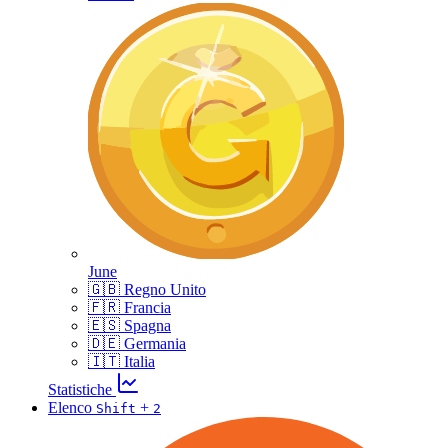
June
🇬🇧 Regno Unito
🇫🇷 Francia
🇪🇸 Spagna
🇩🇪 Germania
🇮🇹 Italia
Statistiche
Elenco
+
Shift
2