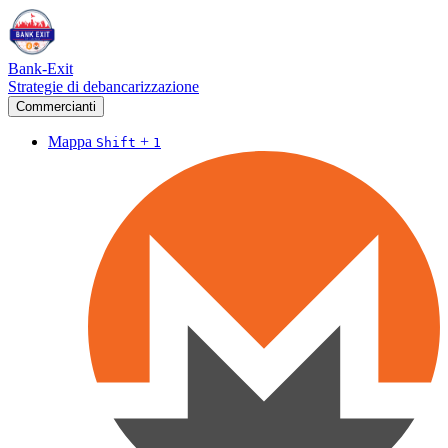
Bank-Exit
Strategie di debancarizzazione
Commercianti
Mappa
+
Shift
1