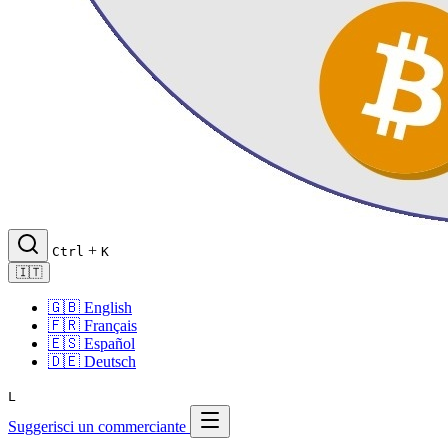
+
Ctrl
K
🇮🇹
🇬🇧
English
🇫🇷
Français
🇪🇸
Español
🇩🇪
Deutsch
L
Suggerisci un commerciante