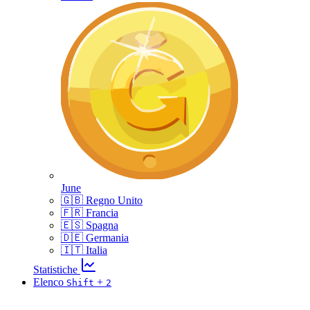
June
🇬🇧 Regno Unito
🇫🇷 Francia
🇪🇸 Spagna
🇩🇪 Germania
🇮🇹 Italia
Statistiche
Elenco
+
Shift
2