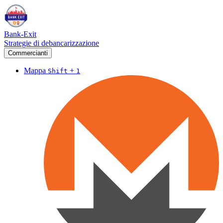
Bank-Exit
Strategie di debancarizzazione
Commercianti
Mappa
+
Shift
1