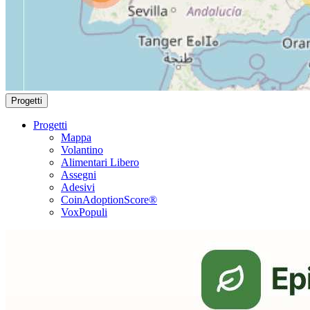
Progetti
Progetti
Mappa
Volantino
Alimentari Libero
Assegni
Adesivi
CoinAdoptionScore®
VoxPopuli