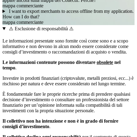
appare ancora sulla mappa del Collectif. Perché?
mappa
commerciante
I want to export merchants to access offline from my application.
How can I do that?
mappa
commerciante
⚠️ Esclusione di responsabilità ⚠️
Le informazioni presentate sono fornite così come sono e a scopo
informativo e non devono in alcun modo essere considerate come
consigli d’investimento o raccomandazioni di acquisto o vendita.
Le informazioni contenute possono diventare
obsolete
nel
tempo
.
Investire in prodotti finanziari (criptovalute, metalli preziosi, ecc...) è
rischioso per natura e deve essere considerato nel lungo termine.
È fondamentale fare le proprie ricerche prima di prendere qualsiasi
decisione d’investimento o consultare un professionista del settore
finanziario per un’opinione informata sulla compatibilità di tali
investimenti con la propria situazione personale.
Il collettivo non ha intenzione e non è in grado di fornire
consigli d’investimento
.
Il collettivo declina ogni responsabilità
per il contenuto di questa