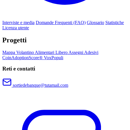
Interviste e media
Domande Frequenti (FAQ)
Glossario
Statistiche
Licenza utente
Progetti
Mappa
Volantino
Alimentari Libero
Assegni
Adesivi
CoinAdoptionScore®
VoxPopuli
Reti e contatti
sortiedebanque@tutamail.com