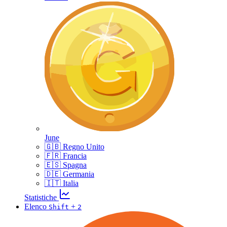
June
🇬🇧 Regno Unito
🇫🇷 Francia
🇪🇸 Spagna
🇩🇪 Germania
🇮🇹 Italia
Statistiche
Elenco
+
Shift
2