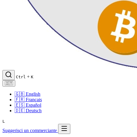
+
Ctrl
K
🇮🇹
🇬🇧
English
🇫🇷
Français
🇪🇸
Español
🇩🇪
Deutsch
L
Suggerisci un commerciante