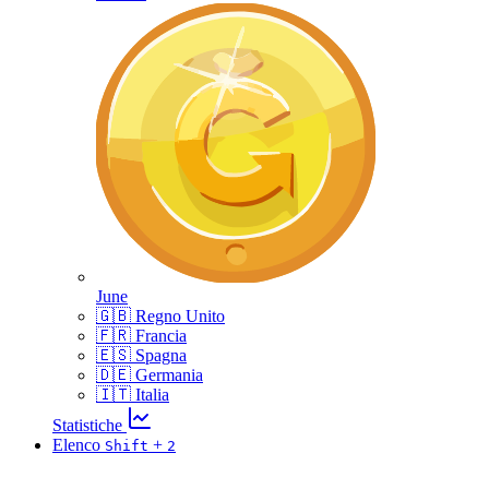
June
🇬🇧 Regno Unito
🇫🇷 Francia
🇪🇸 Spagna
🇩🇪 Germania
🇮🇹 Italia
Statistiche
Elenco
+
Shift
2