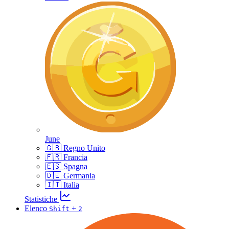
June
🇬🇧 Regno Unito
🇫🇷 Francia
🇪🇸 Spagna
🇩🇪 Germania
🇮🇹 Italia
Statistiche
Elenco
+
Shift
2