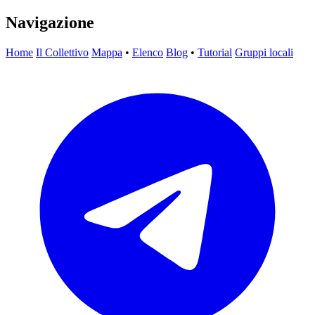
Navigazione
Home
Il Collettivo
Mappa
•
Elenco
Blog
•
Tutorial
Gruppi locali