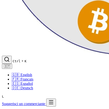
+
Ctrl
K
🇮🇹
🇬🇧
English
🇫🇷
Français
🇪🇸
Español
🇩🇪
Deutsch
L
Suggerisci un commerciante