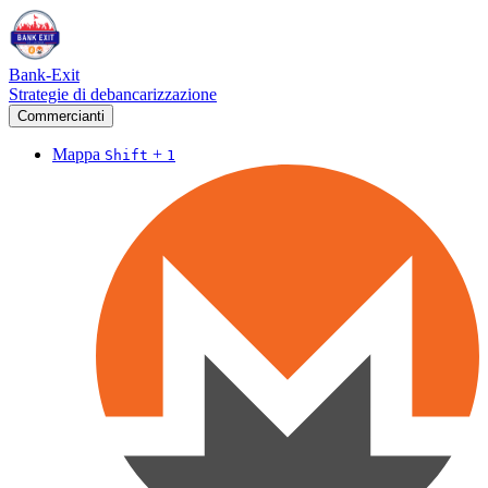
Bank-Exit
Strategie di debancarizzazione
Commercianti
Mappa
+
Shift
1