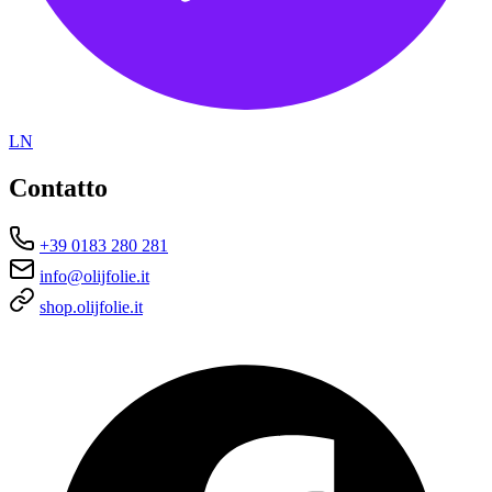
LN
Contatto
+39 0183 280 281
info@olijfolie.it
shop.olijfolie.it