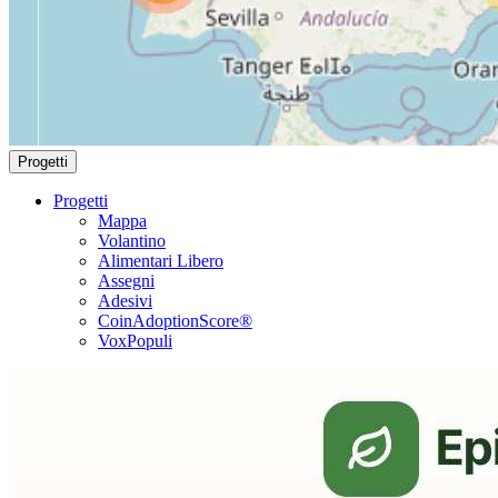
Progetti
Progetti
Mappa
Volantino
Alimentari Libero
Assegni
Adesivi
CoinAdoptionScore®
VoxPopuli