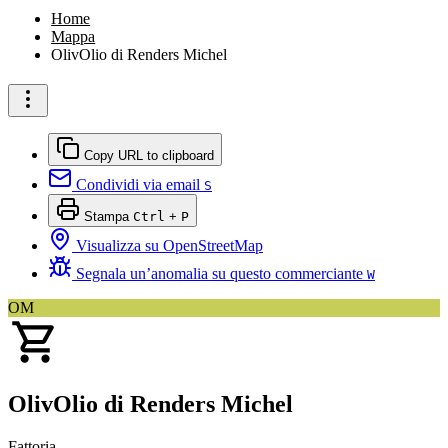
Home
Mappa
OlivOlio di Renders Michel
Copy URL to clipboard
Condividi via email
S
Stampa
Ctrl
+
P
Visualizza su OpenStreetMap
Segnala un’anomalia su questo commerciante
W
OM
OlivOlio di Renders Michel
Fattoria