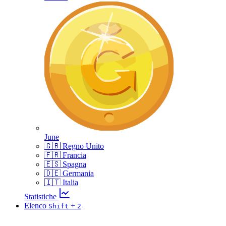
June
🇬🇧 Regno Unito
🇫🇷 Francia
🇪🇸 Spagna
🇩🇪 Germania
🇮🇹 Italia
Statistiche
Elenco
+
Shift
2