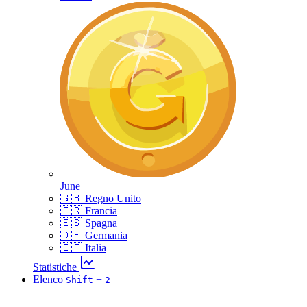
June
🇬🇧 Regno Unito
🇫🇷 Francia
🇪🇸 Spagna
🇩🇪 Germania
🇮🇹 Italia
Statistiche
Elenco
+
Shift
2