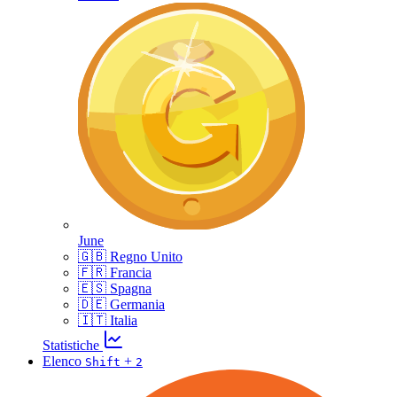
June
🇬🇧 Regno Unito
🇫🇷 Francia
🇪🇸 Spagna
🇩🇪 Germania
🇮🇹 Italia
Statistiche
Elenco
+
Shift
2