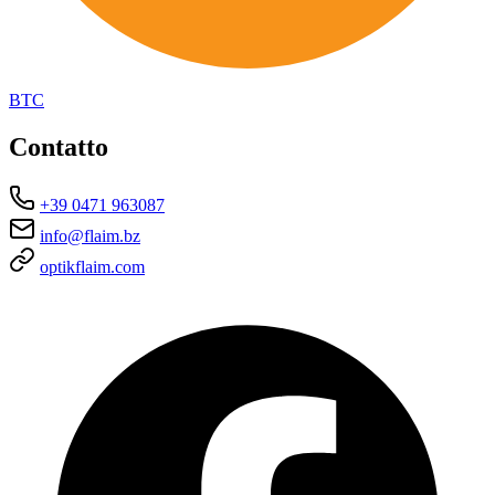
BTC
Contatto
+39 0471 963087
info@flaim.bz
optikflaim.com