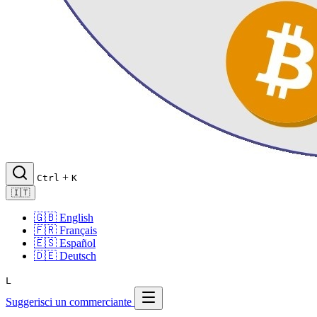
+
Ctrl
K
🇮🇹
🇬🇧
English
🇫🇷
Français
🇪🇸
Español
🇩🇪
Deutsch
L
Suggerisci un commerciante