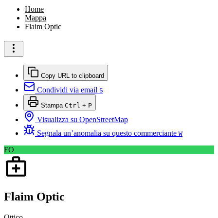
Home
Mappa
Flaim Optic
Copy URL to clipboard
Condividi via email
S
Stampa
Ctrl
+
P
Visualizza su OpenStreetMap
Segnala un’anomalia su questo commerciante
W
FO
Flaim Optic
Ottico