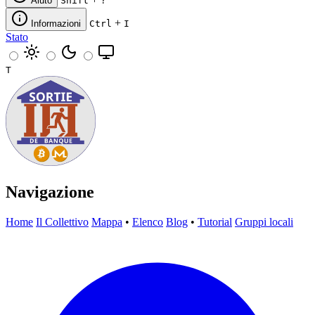
Aiuto
Shift
?
+
Informazioni
Ctrl
I
Stato
T
Navigazione
Home
Il Collettivo
Mappa
•
Elenco
Blog
•
Tutorial
Gruppi locali