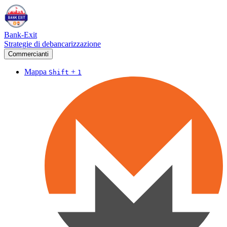
Bank-Exit
Strategie di debancarizzazione
Commercianti
Mappa
+
Shift
1