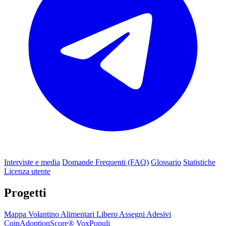
Interviste e media
Domande Frequenti (FAQ)
Glossario
Statistiche
Licenza utente
Progetti
Mappa
Volantino
Alimentari Libero
Assegni
Adesivi
CoinAdoptionScore®
VoxPopuli