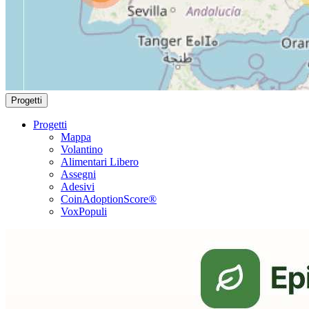
Progetti
Progetti
Mappa
Volantino
Alimentari Libero
Assegni
Adesivi
CoinAdoptionScore®
VoxPopuli