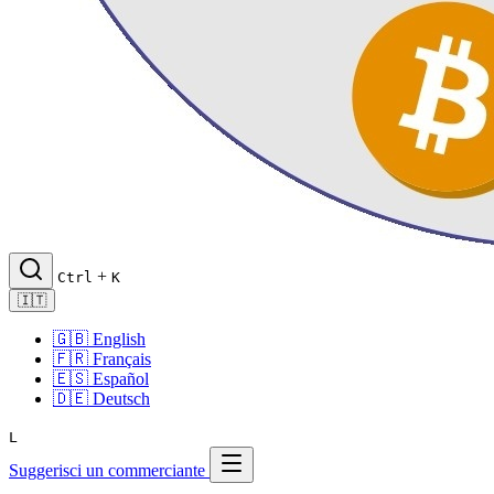
+
Ctrl
K
🇮🇹
🇬🇧
English
🇫🇷
Français
🇪🇸
Español
🇩🇪
Deutsch
L
Suggerisci un commerciante