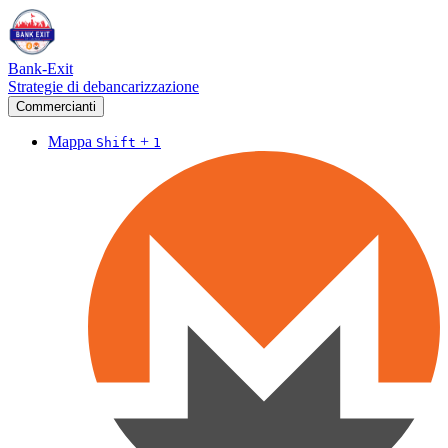
Bank-Exit
Strategie di debancarizzazione
Commercianti
Mappa
+
Shift
1