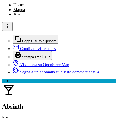
Home
Mappa
Absinth
Copy URL to clipboard
Condividi via email
S
Stampa
Ctrl
+
P
Visualizza su OpenStreetMap
Segnala un’anomalia su questo commerciante
W
AB
Absinth
Bar