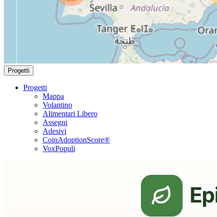
Progetti
Progetti
Mappa
Volantino
Alimentari Libero
Assegni
Adesivi
CoinAdoptionScore®
VoxPopuli