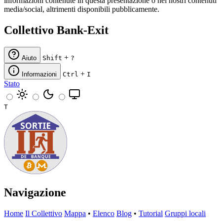
informazioni contenute in questa presentazione o nei nostri contenuti
media/social, altrimenti disponibili pubblicamente.
Collettivo Bank-Exit
+
Aiuto
Shift
?
+
Informazioni
Ctrl
I
Stato
T
Navigazione
Home
Il Collettivo
Mappa
•
Elenco
Blog
•
Tutorial
Gruppi locali