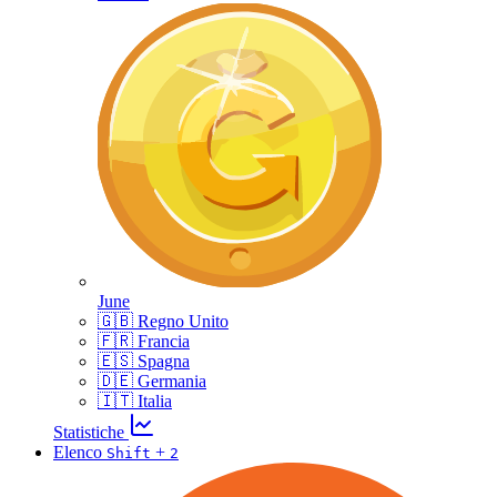
June
🇬🇧 Regno Unito
🇫🇷 Francia
🇪🇸 Spagna
🇩🇪 Germania
🇮🇹 Italia
Statistiche
Elenco
+
Shift
2