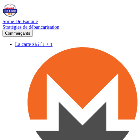
Sortie De Banque
Stratégies de débancarisation
Commerçants
La carte
+
Shift
1