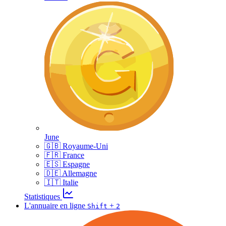
June
🇬🇧 Royaume-Uni
🇫🇷 France
🇪🇸 Espagne
🇩🇪 Allemagne
🇮🇹 Italie
Statistiques
L'annuaire en ligne
+
Shift
2