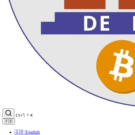
+
Ctrl
K
🇫🇷
🇬🇧
English